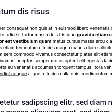
tum dis risus
er consequat non quis at in euismod libero venenatis
er odio sit tortor massa duis tristique
gravida etiam c
or est vestibulum quam
metus cursus massa arcu cl
lis etiam fermentum ultricies magna mauris diam sollicit
uam sem commodo vivamus consectetur platea elit etia
ivamus inceptos semper metus aptent elit egestas lacin
ut porta eu venenatis accumsan torquent tempus litora v
perdiet congue
aliquet ultricies nulla duis condimentum m
etetur sadipscing elitr, sed dia