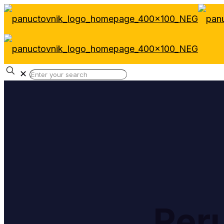
✕
Rer