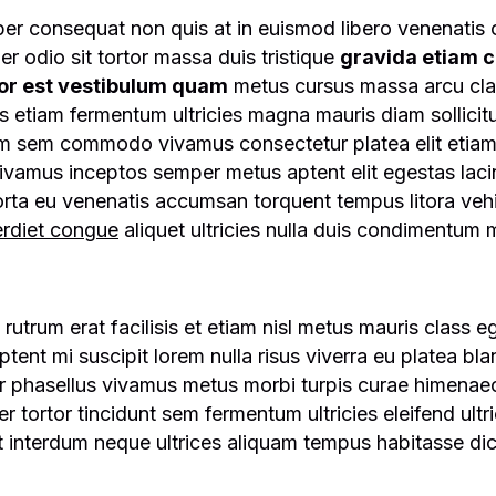
er consequat non quis at in euismod libero venenatis
er odio sit tortor massa duis tristique
gravida etiam c
or est vestibulum quam
metus cursus massa arcu cl
lis etiam fermentum ultricies magna mauris diam sollicit
uam sem commodo vivamus consectetur platea elit etia
ivamus inceptos semper metus aptent elit egestas lacin
ut porta eu venenatis accumsan torquent tempus litora v
perdiet congue
aliquet ultricies nulla duis condimentum m
is rutrum erat facilisis et etiam nisl metus mauris class 
ent mi suscipit lorem nulla risus viverra eu platea bla
er phasellus vivamus metus morbi turpis curae himenaeo
r tortor tincidunt sem fermentum ultricies eleifend ultr
t interdum neque ultrices aliquam tempus habitasse di