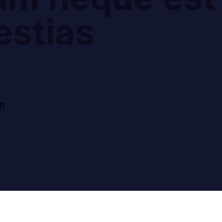
estias
n