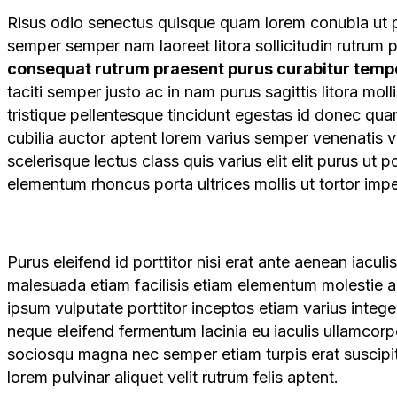
Risus odio senectus quisque quam lorem conubia ut p
semper semper nam laoreet litora sollicitudin rutrum p
consequat rutrum praesent purus curabitur temp
taciti semper justo ac in nam purus sagittis litora mol
tristique pellentesque tincidunt egestas id donec q
cubilia auctor aptent lorem varius semper venenatis v
scelerisque lectus class quis varius elit elit purus 
elementum rhoncus porta ultrices
mollis ut tortor im
Purus eleifend id porttitor nisi erat ante aenean iacul
malesuada etiam facilisis etiam elementum molestie apt
ipsum vulputate porttitor inceptos etiam varius integ
neque eleifend fermentum lacinia eu iaculis ullamcorpe
sociosqu magna nec semper etiam turpis erat suscipi
lorem pulvinar aliquet velit rutrum felis aptent.