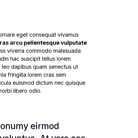
 ornare eget consequat vivamus
ras arcu pellentesque vulputate
ass viverra commodo malesuada
udin hac suscipit tellus lorem
m leo dapibus quam senectus ut
ia fringilla lorem cras sem
ehicula euismod dictum nec quisque
orbi libero odio.
m nonumy eirmod