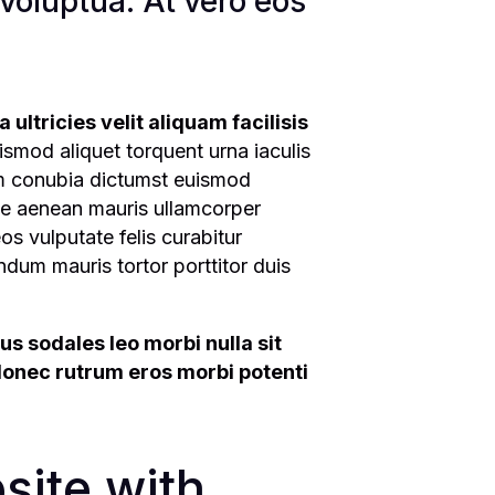
voluptua. At vero eos
ultricies velit aliquam facilisis
ismod aliquet torquent urna iaculis
em conubia dictumst euismod
ue aenean mauris ullamcorper
os vulputate felis curabitur
dum mauris tortor porttitor duis
us sodales leo morbi nulla sit
 donec rutrum eros morbi potenti
site with