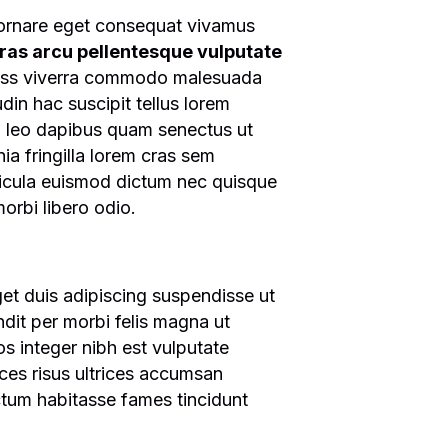
 ornare eget consequat vivamus
ras arcu pellentesque vulputate
ass viverra commodo malesuada
udin hac suscipit tellus lorem
m leo dapibus quam senectus ut
ia fringilla lorem cras sem
ehicula euismod dictum nec quisque
orbi libero odio.
eget duis adipiscing suspendisse ut
ndit per morbi felis magna ut
s integer nibh est vulputate
ices risus ultrices accumsan
ctum habitasse fames tincidunt