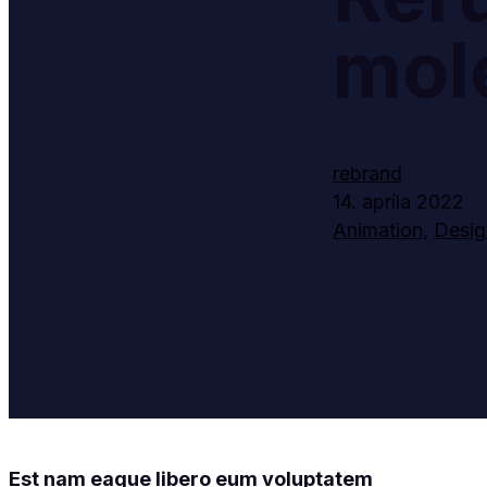
mol
rebrand
14. apríla 2022
Animation
,
Desig
Est nam eaque libero eum voluptatem