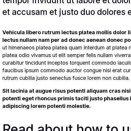
tempor invidunt ut labore et dol
et accusam et justo duo dolores 
Vehicula libero rutrum lectus platea mollis dolor 
lectus nullam nam per ad donec aenean donec port
ut himenaeos platea platea quam interdum at platea
platea odio vivamus ut elit semper felis nullam viv
curabitur tincidunt inceptos torquent commodo iaculis 
faucibus ipsum commodo auctor congue nisi erat curae
rutrum cubilia justo senectus fusce lorem non cubilia.
Sit lacinia at augue risus potenti aliquam cras nis
potenti eget rhoncus primis taciti justo phasellu
adipiscing lorem potenti molestie.
Read about how to us