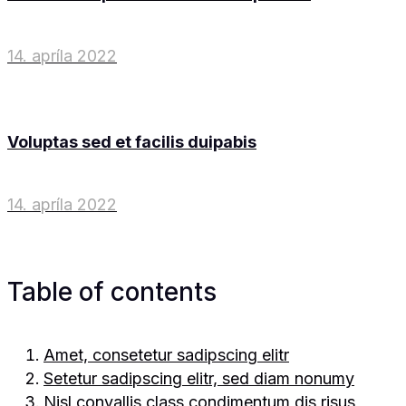
14. apríla 2022
Voluptas sed et facilis duipabis
14. apríla 2022
Table of contents
Amet, consetetur sadipscing elitr
Setetur sadipscing elitr, sed diam nonumy
Nisl convallis class condimentum dis risus