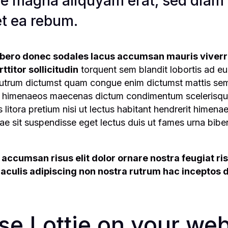
ore magna aliquyam erat, sed diam 
et ea rebum.
libero donec sodales lacus accumsan mauris viverra 
titor sollicitudin
torquent sem blandit lobortis ad eu
 rutrum dictumst quam congue enim dictumst mattis s
erra himenaeos maecenas dictum condimentum scelerisq
litora pretium nisi ut lectus habitant hendrerit himenae
 sit suspendisse eget lectus duis ut fames urna biben
i accumsan risus elit dolor ornare nostra feugiat ris
s iaculis adipiscing non nostra rutrum hac inceptos
e Lottie on your web